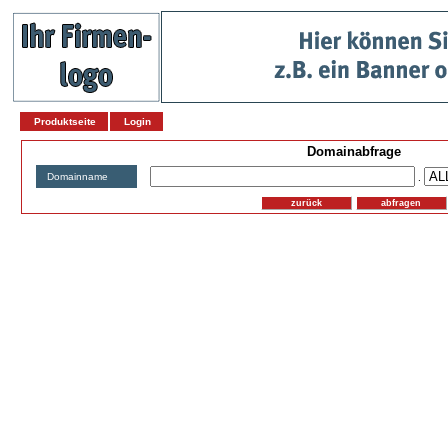
Produktseite
Login
Domainabfrage
Domainname
.